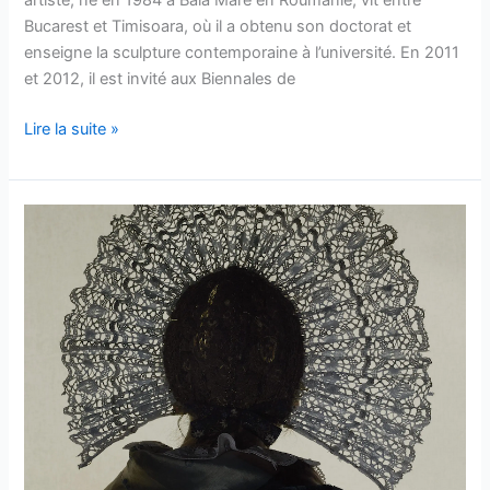
artiste, né en 1984 à Baia Mare en Roumanie, vit entre
Bucarest et Timisoara, où il a obtenu son doctorat et
enseigne la sculpture contemporaine à l’université. En 2011
et 2012, il est invité aux Biennales de
A
Lire la suite »
propos
de
Bogdan
Rata,
sculpteur
roumain