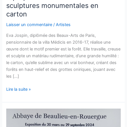
sculptures monumentales en
carton
Laisser un commentaire
/
Artistes
Eva Jospin, diplômée des Beaux-Arts de Paris,
pensionnaire de la villa Médicis en 2016-17, réalise une
œuvre dont le motif premier est la forêt. Elle travaille, creuse
et sculpte un matériau rudimentaire, d’une grande humilité :
le carton, qu’elle sublime avec un vrai bonheur, créant des
forêts en haut-relief et des grottes oniriques, jouant avec
les […]
A
Lire la suite »
propos
d’Eva
JOSPIN
et
ses