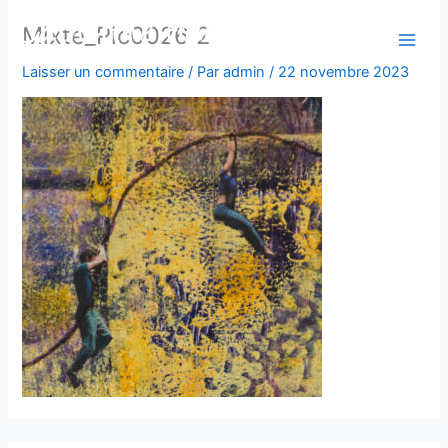
Aller
Mixte_Pic0026 2
au
contenu
Laisser un commentaire
/ Par
admin
/
22 novembre 2023