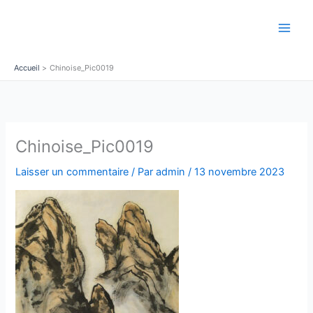
Aller
au
contenu
Accueil
Chinoise_Pic0019
Chinoise_Pic0019
Laisser un commentaire
/ Par
admin
/
13 novembre 2023