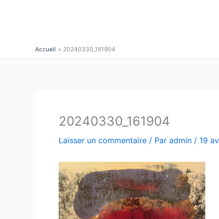
Aller
au
contenu
Accueil
20240330_161904
20240330_161904
Laisser un commentaire
/ Par
admin
/
19 av