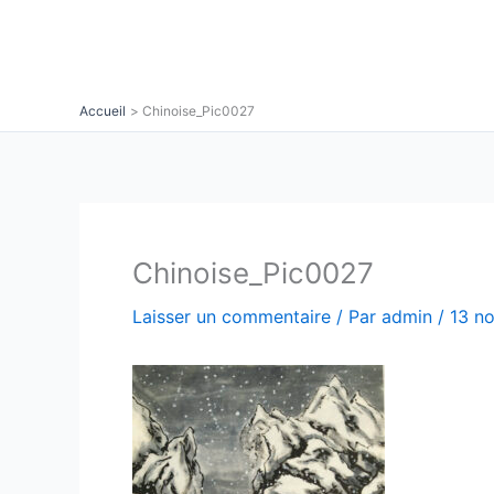
Aller
au
contenu
Accueil
Chinoise_Pic0027
Chinoise_Pic0027
Laisser un commentaire
/ Par
admin
/
13 n